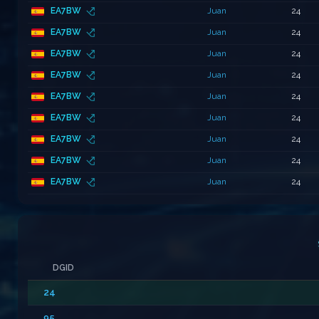
EA7BW
Juan
24
EA7BW
Juan
24
EA7BW
Juan
24
EA7BW
Juan
24
EA7BW
Juan
24
EA7BW
Juan
24
EA7BW
Juan
24
EA7BW
Juan
24
EA7BW
Juan
24
DGID
24
95